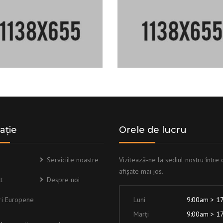
ație
Orele de lucru
Serviciile noastre
Vizitează-ne la sediul nostru între 
afișate mai jos.
t
Despre noi
ri Europene
Luni
9:00am > 1
Marți
9:00am > 1