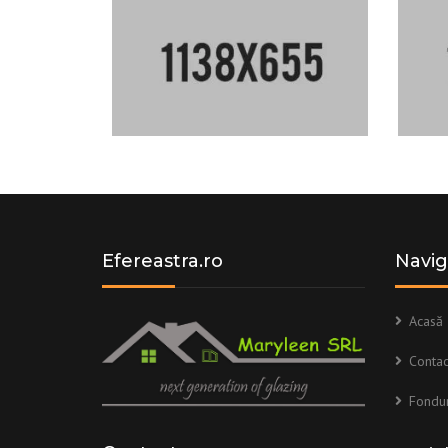
Efereastra.ro
Navig
Acasă
Contac
Fondu